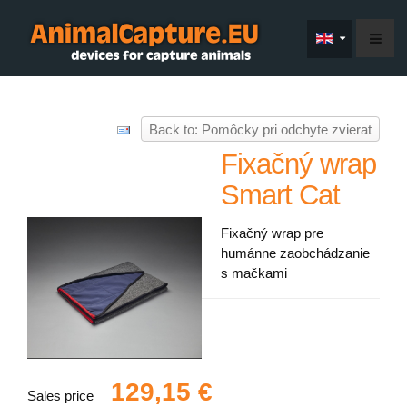
Back to: Pomôcky pri odchyte zvierat
Fixačný wrap
Smart Cat
Fixačný wrap pre
humánne zaobchádzanie
s mačkami
129,15 €
Sales price