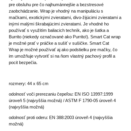
pre obsluhu pre čo najhumánnejšie a bezstresové
zaobchádzanie. Wrap je vhodný na manipuláciu s
mačkami, exotickými zvieratami, divo-žijúcimi zvieratami a
inými malými škrabajúcimi zvieratami. Je vhodné ho
používať s využitím baliacich techník, ako je šatka a
Burrito (niekedy označované ako Purrito!). Smart Cat wrap
je možné prať v práčke a sušiť v sušičke. Smart Cat
Wrap je možné používať aj ako podstielku pre mačky, čo
im umožňuje vytvoriť si na ňom vlastný pachový profil a
pocit bezpečia.
rozmery: 44 x 65 cm
odolnosť voči prerezaniu čepeľou: EN ISO 13997:1999
úroveň 5 (najvyššia možná) / ASTM F 1790-05 úroveň 4
(najvyššia možná)
odolnosť proti oderu: EN 388:2003 úroveň 4 (najvyššia
možná)