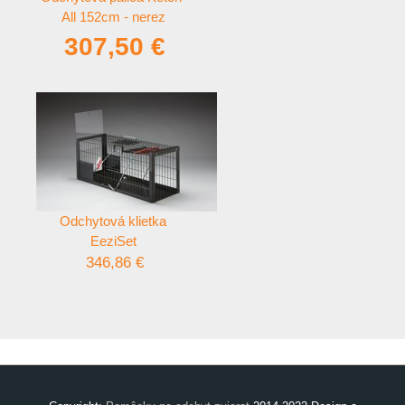
All 152cm - nerez
307,50 €
Odchytová klietka
EeziSet
346,86 €