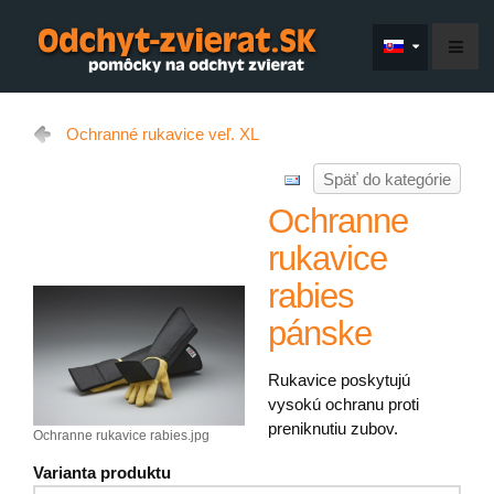
Ochranné rukavice veľ. XL
Späť do kategórie
Ochranne
rukavice
rabies
pánske
Rukavice poskytujú
vysokú ochranu proti
preniknutiu zubov.
Ochranne rukavice rabies.jpg
Varianta produktu