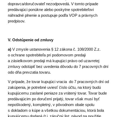
dopravca/doručovateľ nezodpovedá. V tomto prípade
predávajúci ponúkne alebo poskytne spotrebiteľovi
náhradné plnenie a postupuje podľa VOP a právnych
predpisov.
V. Odstúpenie od zmluvy
a)
V zmysle ustanovenia § 12 zákona č. 108/2000 Z.z.
o ochrane spotrebiteľa pri podomovom predaji
a zásielkovom predaji má kupujúci právo od uzavretej
zmluvy odstúpiť bez uvedenia dôvodu do 7 pracovných dní
odo dňa prevzatia tovaru.
V prípade, že tovar kupujúci vracia do 7 pracovných dní od
zakúpenia, je potrebné uviesť číslo účtu, na ktorý budú
kupujúcemu zaslané peniaze za vrátený tovar. Tovar bude
predávajúcim po doručení prijatý, tovar však musí byť
nepoškodený, kompletný, v pôvodnom obale spolu
s dokladom o kúpe a všetkou dokumentáciou, ktorá bola
kupujúcemu dodaná (t.j. záručný list, návod na použitie,