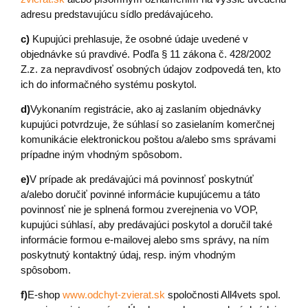
adresu predstavujúcu sídlo predávajúceho.
c)
Kupujúci prehlasuje, že osobné údaje uvedené v
objednávke sú pravdivé. Podľa § 11 zákona č. 428/2002
Z.z. za nepravdivosť osobných údajov zodpovedá ten, kto
ich do informačného systému poskytol.
d)
Vykonaním registrácie, ako aj zaslaním objednávky
kupujúci potvrdzuje, že súhlasí so zasielaním komerčnej
komunikácie elektronickou poštou a/alebo sms správami
prípadne iným vhodným spôsobom.
e)
V prípade ak predávajúci má povinnosť poskytnúť
a/alebo doručiť povinné informácie kupujúcemu a táto
povinnosť nie je splnená formou zverejnenia vo VOP,
kupujúci súhlasí, aby predávajúci poskytol a doručil také
informácie formou e-mailovej alebo sms správy, na ním
poskytnutý kontaktný údaj, resp. iným vhodným
spôsobom.
f)
E-shop
www.odchyt-zvierat.sk
spoločnosti All4vets spol.