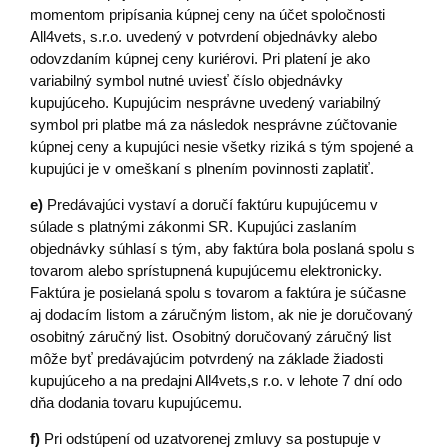
momentom pripísania kúpnej ceny na účet spoločnosti
All4vets, s.r.o. uvedený v potvrdení objednávky alebo
odovzdaním kúpnej ceny kuriérovi. Pri platení je ako
variabilný symbol nutné uviesť číslo objednávky
kupujúceho. Kupujúcim nesprávne uvedený variabilný
symbol pri platbe má za následok nesprávne zúčtovanie
kúpnej ceny a kupujúci nesie všetky riziká s tým spojené a
kupujúci je v omeškaní s plnením povinnosti zaplatiť.
e)
Predávajúci vystaví a doručí faktúru kupujúcemu v
súlade s platnými zákonmi SR. Kupujúci zaslaním
objednávky súhlasí s tým, aby faktúra bola poslaná spolu s
tovarom alebo sprístupnená kupujúcemu elektronicky.
Faktúra je posielaná spolu s tovarom a faktúra je súčasne
aj dodacím listom a záručným listom, ak nie je doručovaný
osobitný záručný list. Osobitný doručovaný záručný list
môže byť predávajúcim potvrdený na základe žiadosti
kupujúceho a na predajni All4vets,s r.o. v lehote 7 dní odo
dňa dodania tovaru kupujúcemu.
f)
Pri odstúpení od uzatvorenej zmluvy sa postupuje v