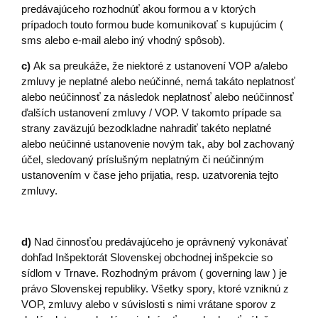
predávajúceho rozhodnúť akou formou a v ktorých
prípadoch touto formou bude komunikovať s kupujúcim (
sms alebo e-mail alebo iný vhodný spôsob).
c)
Ak sa preukáže, že niektoré z ustanovení VOP a/alebo
zmluvy je neplatné alebo neúčinné, nemá takáto neplatnosť
alebo neúčinnosť za následok neplatnosť alebo neúčinnosť
ďalších ustanovení zmluvy / VOP. V takomto prípade sa
strany zaväzujú bezodkladne nahradiť takéto neplatné
alebo neúčinné ustanovenie novým tak, aby bol zachovaný
účel, sledovaný príslušným neplatným či neúčinným
ustanovením v čase jeho prijatia, resp. uzatvorenia tejto
zmluvy.
d)
Nad činnosťou predávajúceho je oprávnený vykonávať
dohľad Inšpektorát Slovenskej obchodnej inšpekcie so
sídlom v Trnave. Rozhodným právom ( governing law ) je
právo Slovenskej republiky. Všetky spory, ktoré vzniknú z
VOP, zmluvy alebo v súvislosti s nimi vrátane sporov z