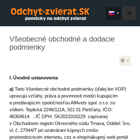
Všeobecné obchodné a dodacie
podmienky
I. Úvodné ustanovenia
a)
Tieto Všeobecné obchodné podmienky (ďalej len VOP)
upravujú vzťahy, práva a povinnosti medzi kupujúcim
a predávajúcim spoločnosťou All4vets spol. s.r.o. so
sídlom: Teplická 2246/111A, 921 01 Piešťany, IČO:
46304614 , IČ DPH: SK2023316229 zapísanej
v Obchodnom registri Okresného súdu Trnava, Oddiel: Sro,
vl. č. 27944/T pri uzatváraní kúpnych zmlúv
prostredníctvom internetu, cez e-shop/nákupný web portál