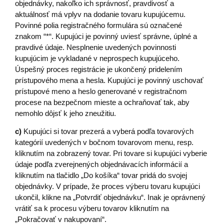
objednávky, nakoľko ich správnosť, pravdivosť a
aktuálnosť má vplyv na dodanie tovaru kupujúcemu.
Povinné polia registračného formulára sú označené
znakom “*“. Kupujúci je povinný uviesť správne, úplné a
pravdivé údaje. Nesplnenie uvedených povinnosti
kupujúcim je vykladané v neprospech kupujúceho.
Úspešný proces registrácie je ukončený pridelením
prístupového mena a hesla. Kupujúci je povinný uschovať
prístupové meno a heslo generované v registračnom
procese na bezpečnom mieste a ochraňovať tak, aby
nemohlo dôjsť k jeho zneužitiu.
c)
Kupujúci si tovar prezerá a vyberá podľa tovarových
kategórií uvedených v bočnom tovarovom menu, resp.
kliknutím na zobrazený tovar. Pri tovare si kupujúci vyberie
údaje podľa zverejnených objednávacích informácií a
kliknutím na tlačidlo „Do košíka“ tovar pridá do svojej
objednávky. V prípade, že proces výberu tovaru kupujúci
ukončil, klikne na „Potvrdiť objednávku“. Inak je oprávnený
vrátiť sa k procesu výberu tovarov kliknutím na
„Pokračovať v nakupovaní“.