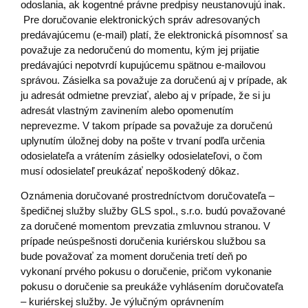
odoslania, ak kogentné právne predpisy neustanovujú inak.
Pre doručovanie elektronických správ adresovaných
predávajúcemu (e-mail) platí, že elektronická písomnosť sa
považuje za nedoručenú do momentu, kým jej prijatie
predávajúci nepotvrdí kupujúcemu spätnou e-mailovou
správou. Zásielka sa považuje za doručenú aj v prípade, ak
ju adresát odmietne prevziať, alebo aj v prípade, že si ju
adresát vlastným zavinením alebo opomenutím
neprevezme. V takom prípade sa považuje za doručenú
uplynutím úložnej doby na pošte v trvaní podľa určenia
odosielateľa a vrátením zásielky odosielateľovi, o čom
musí odosielateľ preukázať nepoškodený dôkaz.
Oznámenia doručované prostredníctvom doručovateľa –
špedičnej služby služby GLS spol., s.r.o. budú považované
za doručené momentom prevzatia zmluvnou stranou. V
prípade neúspešnosti doručenia kuriérskou službou sa
bude považovať za moment doručenia tretí deň po
vykonaní prvého pokusu o doručenie, pričom vykonanie
pokusu o doručenie sa preukáže vyhlásením doručovateľa
– kuriérskej služby. Je výlučným oprávnením