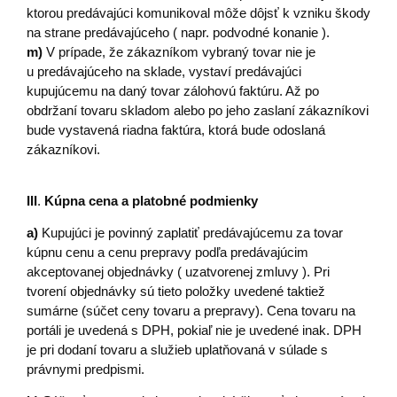
ktorou predávajúci komunikoval môže dôjsť k vzniku škody
na strane predávajúceho ( napr. podvodné konanie ).
m)
V prípade, že zákazníkom vybraný tovar nie je
u predávajúceho na sklade, vystaví predávajúci
kupujúcemu na daný tovar zálohovú faktúru. Až po
obdržaní tovaru skladom alebo po jeho zaslaní zákazníkovi
bude vystavená riadna faktúra, ktorá bude odoslaná
zákazníkovi.
III
.
Kúpna cena a platobné podmienky
a)
Kupujúci je povinný zaplatiť predávajúcemu za tovar
kúpnu cenu a cenu prepravy podľa predávajúcim
akceptovanej objednávky ( uzatvorenej zmluvy ). Pri
tvorení objednávky sú tieto položky uvedené taktiež
sumárne (súčet ceny tovaru a prepravy). Cena tovaru na
portáli je uvedená s DPH, pokiaľ nie je uvedené inak. DPH
je pri dodaní tovaru a služieb uplatňovaná v súlade s
právnymi predpismi.