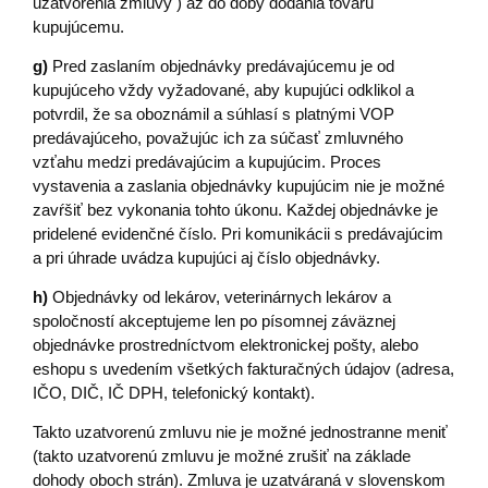
uzatvorenia zmluvy ) až do doby dodania tovaru
kupujúcemu.
g)
Pred zaslaním objednávky predávajúcemu je od
kupujúceho vždy vyžadované, aby kupujúci odklikol a
potvrdil, že sa oboznámil a súhlasí s platnými VOP
predávajúceho, považujúc ich za súčasť zmluvného
vzťahu medzi predávajúcim a kupujúcim. Proces
vystavenia a zaslania objednávky kupujúcim nie je možné
zavŕšiť bez vykonania tohto úkonu. Každej objednávke je
pridelené evidenčné číslo. Pri komunikácii s predávajúcim
a pri úhrade uvádza kupujúci aj číslo objednávky.
h)
Objednávky od lekárov, veterinárnych lekárov a
spoločností akceptujeme len po písomnej záväznej
objednávke prostredníctvom elektronickej pošty, alebo
eshopu s uvedením všetkých fakturačných údajov (adresa,
IČO, DIČ, IČ DPH, telefonický kontakt).
Takto uzatvorenú zmluvu nie je možné jednostranne meniť
(takto uzatvorenú zmluvu je možné zrušiť na základe
dohody oboch strán). Zmluva je uzatváraná v slovenskom