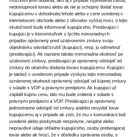
možností jeho dodania, ako aj v prípade vypredania zásob,
nedostupnosti tovaru alebo ak nie je schopný dodať tovar
kupujúcemu v dohodnutej lehote alebo v cene uvedenej v
internetovom obchode alebo z dôvodov vyššej moci, o tejto
skutočnosti bude informovať kupujúceho. Predávajúci i
kupujúci je v ktoromkoľvek z týchto mimoriadnych
prípadov oprávnený pred uzatvorením zmluvy svoju
objednávku odvolať/zrušiť (kupujúci), resp. ju odmietnuť
(predávajúci). Ak nastane takáto mimoriadna okolnosť po
uzatvorení zmluvy, predávajúci je oprávnený odstúpiť od
zmluvy do okamihu dodania tovaru kupujúcemu. Kupujúci
je taktiež v uvedenom prípade výskytu tejto mimoriadnej
oznámenej okolnosti oprávnený odstúpiť od kúpnej zmluvy
v súlade s VOP a právnymi predpismi. Ak kupujúci už
zaplatil kúpnu cenu, táto mu bude vrátená v súlade s
právnymi predpismi a VOP. Predávajúci je oprávnený
jednostranne odstúpiť od zmluvy a/alebo nevydať tovar
kupujúcemu aj v prípade ak zistí, že mu v komunikácii boli
uvedené alebo poskytnuté nesprávne, neúplné alebo
nepravdivé údaje ohľadne kupujúceho, osoby preberajúcej
tovar alebo ak hrozí, že v dôsledku správania osoby, s