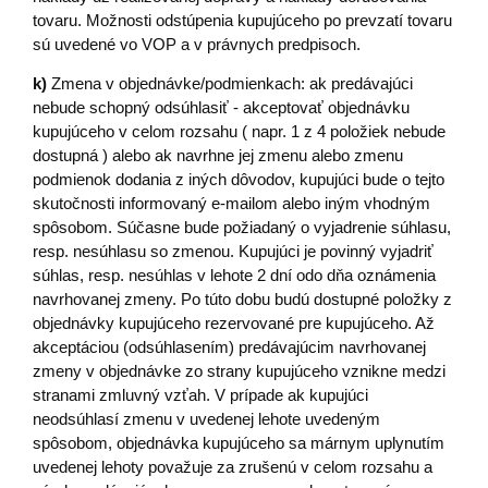
tovaru. Možnosti odstúpenia kupujúceho po prevzatí tovaru
sú uvedené vo VOP a v právnych predpisoch.
k)
Zmena v objednávke/podmienkach: ak predávajúci
nebude schopný odsúhlasiť - akceptovať objednávku
kupujúceho v celom rozsahu ( napr. 1 z 4 položiek nebude
dostupná ) alebo ak navrhne jej zmenu alebo zmenu
podmienok dodania z iných dôvodov, kupujúci bude o tejto
skutočnosti informovaný e-mailom alebo iným vhodným
spôsobom. Súčasne bude požiadaný o vyjadrenie súhlasu,
resp. nesúhlasu so zmenou. Kupujúci je povinný vyjadriť
súhlas, resp. nesúhlas v lehote 2 dní odo dňa oznámenia
navrhovanej zmeny. Po túto dobu budú dostupné položky z
objednávky kupujúceho rezervované pre kupujúceho. Až
akceptáciou (odsúhlasením) predávajúcim navrhovanej
zmeny v objednávke zo strany kupujúceho vznikne medzi
stranami zmluvný vzťah. V prípade ak kupujúci
neodsúhlasí zmenu v uvedenej lehote uvedeným
spôsobom, objednávka kupujúceho sa márnym uplynutím
uvedenej lehoty považuje za zrušenú v celom rozsahu a