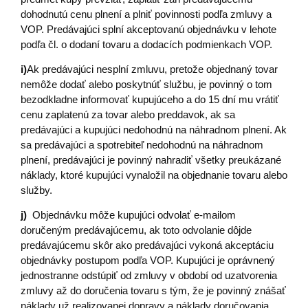
dohodnutú cenu plnení a plniť povinnosti podľa zmluvy a
VOP. Predávajúci splní akceptovanú objednávku v lehote
podľa čl. o dodaní tovaru a dodacích podmienkach VOP.
i)
Ak predávajúci nesplní zmluvu, pretože objednaný tovar
nemôže dodať alebo poskytnúť službu, je povinný o tom
bezodkladne informovať kupujúceho a do 15 dní mu vrátiť
cenu zaplatenú za tovar alebo preddavok, ak sa
predávajúci a kupujúci nedohodnú na náhradnom plnení. Ak
sa predávajúci a spotrebiteľ nedohodnú na náhradnom
plnení, predávajúci je povinný nahradiť všetky preukázané
náklady, ktoré kupujúci vynaložil na objednanie tovaru alebo
služby.
j)
Objednávku môže kupujúci odvolať e-mailom
doručeným predávajúcemu, ak toto odvolanie dôjde
predávajúcemu skôr ako predávajúci vykoná akceptáciu
objednávky postupom podľa VOP. Kupujúci je oprávnený
jednostranne odstúpiť od zmluvy v období od uzatvorenia
zmluvy až do doručenia tovaru s tým, že je povinný znášať
náklady už realizovanej dopravy a náklady doručovania