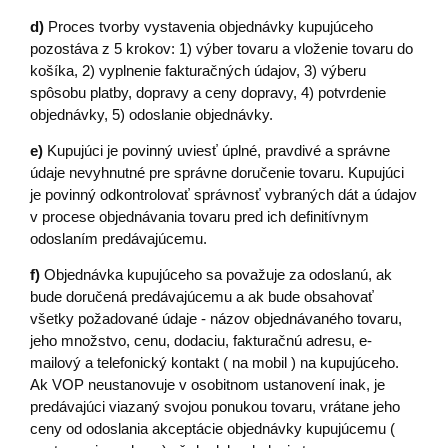
d)
Proces tvorby vystavenia objednávky kupujúceho
pozostáva z 5 krokov: 1) výber tovaru a vloženie tovaru do
košíka, 2) vyplnenie fakturačných údajov, 3) výberu
spôsobu platby, dopravy a ceny dopravy, 4) potvrdenie
objednávky, 5) odoslanie objednávky.
e)
Kupujúci je povinný uviesť úplné, pravdivé a správne
údaje nevyhnutné pre správne doručenie tovaru. Kupujúci
je povinný odkontrolovať správnosť vybraných dát a údajov
v procese objednávania tovaru pred ich definitívnym
odoslaním predávajúcemu.
f)
Objednávka kupujúceho sa považuje za odoslanú, ak
bude doručená predávajúcemu a ak bude obsahovať
všetky požadované údaje - názov objednávaného tovaru,
jeho množstvo, cenu, dodaciu, fakturačnú adresu, e-
mailový a telefonický kontakt ( na mobil ) na kupujúceho.
Ak VOP neustanovuje v osobitnom ustanovení inak, je
predávajúci viazaný svojou ponukou tovaru, vrátane jeho
ceny od odoslania akceptácie objednávky kupujúcemu (