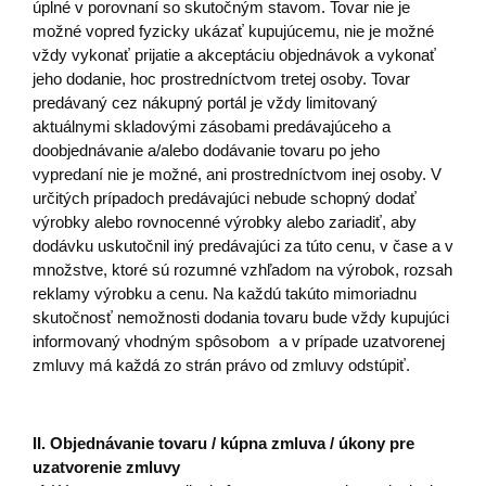
úplné v porovnaní so skutočným stavom. Tovar nie je
možné vopred fyzicky ukázať kupujúcemu, nie je možné
vždy vykonať prijatie a akceptáciu objednávok a vykonať
jeho dodanie, hoc prostredníctvom tretej osoby. Tovar
predávaný cez nákupný portál je vždy limitovaný
aktuálnymi skladovými zásobami predávajúceho a
doobjednávanie a/alebo dodávanie tovaru po jeho
vypredaní nie je možné, ani prostredníctvom inej osoby. V
určitých prípadoch predávajúci nebude schopný dodať
výrobky alebo rovnocenné výrobky alebo zariadiť, aby
dodávku uskutočnil iný predávajúci za túto cenu, v čase a v
množstve, ktoré sú rozumné vzhľadom na výrobok, rozsah
reklamy výrobku a cenu. Na každú takúto mimoriadnu
skutočnosť nemožnosti dodania tovaru bude vždy kupujúci
informovaný vhodným spôsobom a v prípade uzatvorenej
zmluvy má každá zo strán právo od zmluvy odstúpiť.
II.
Objednávanie tovaru / kúpna zmluva / úkony pre
uzatvorenie zmluvy