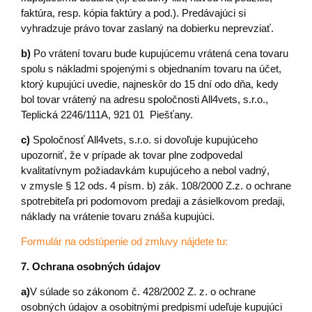
faktúra, resp. kópia faktúry a pod.). Predávajúci si
vyhradzuje právo tovar zaslaný na dobierku neprevziať.
b)
Po vrátení tovaru bude kupujúcemu vrátená cena tovaru
spolu s nákladmi spojenými s objednaním tovaru na účet,
ktorý kupujúci uvedie, najneskôr do 15 dní odo dňa, kedy
bol tovar vrátený na adresu spoločnosti All4vets, s.r.o.,
Teplická 2246/111A, 921 01 Piešťany.
c)
Spoločnosť All4vets, s.r.o. si dovoľuje kupujúceho
upozorniť, že v prípade ak tovar plne zodpovedal
kvalitatívnym požiadavkám kupujúceho a nebol vadný,
v zmysle § 12 ods. 4 písm. b) zák. 108/2000 Z.z. o ochrane
spotrebiteľa pri podomovom predaji a zásielkovom predaji,
náklady na vrátenie tovaru znáša kupujúci.
Formulár na odstúpenie od zmluvy nájdete tu:
7. Ochrana osobných údajov
a)
V súlade so zákonom č. 428/2002 Z. z. o ochrane
osobných údajov a osobitnými predpismi udeľuje kupujúci