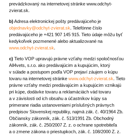
prevádzkovaný na internetovej stránke www.odchyt-
zvierat.sk.
b)
Adresa elektronickej pošty predávajúceho je
objednavky@odchyt-zvierat.sk
. Telefónne číslo
predávajúceho je +421 907 145 915. Tieto údaje môžu byť
kedykoľvek pozmenené alebo aktualizované na
www.odchyt-zvierat.sk
.
c)
Tieto VOP upravujú právne vzťahy medzi spoločnosťou
All4vets, s.r.o. ako predávajúcim a kupujúcim, ktorý
v súlade a postupom podľa VOP prejaví záujem o kúpu
tovaru na internetovej stránke
www.odchyt-zvierat.sk
. Tieto
právne vzťahy medzi predávajúcim a kupujúcim vznikajú
pri kúpe, dodávke tovaru a reklamáciách vád tovaru
a v závislosti od ich obsahu a účastníkov kúpy sa
primerane riadia ustanoveniami príslušných právnych
predpisov Slovenskej republiky, najmä zák. č. 40/1964 Zb.
Občiansky zákonník, zák. č. 513/1991 Zb. Obchodný
zákonník, zák. č. 250/2007 Z. z. o ochrane spotrebiteľa
a o zmene zákona o priestupkoch, zák. č. 108/2000 Z. z.