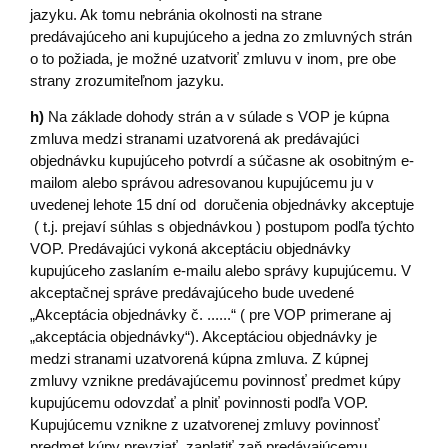
jazyku. Ak tomu nebránia okolnosti na strane
predávajúceho ani kupujúceho a jedna zo zmluvných strán
o to požiada, je možné uzatvoriť zmluvu v inom, pre obe
strany zrozumiteľnom jazyku.
h)
Na základe dohody strán a v súlade s VOP je kúpna
zmluva medzi stranami uzatvorená ak predávajúci
objednávku kupujúceho potvrdí a súčasne ak osobitným e-
mailom alebo správou adresovanou kupujúcemu ju v
uvedenej lehote 15 dní od doručenia objednávky akceptuje
( t.j. prejaví súhlas s objednávkou ) postupom podľa týchto
VOP. Predávajúci vykoná akceptáciu objednávky
kupujúceho zaslaním e-mailu alebo správy kupujúcemu. V
akceptačnej správe predávajúceho bude uvedené
„Akceptácia objednávky č. ......“ ( pre VOP primerane aj
„akceptácia objednávky“). Akceptáciou objednávky je
medzi stranami uzatvorená kúpna zmluva. Z kúpnej
zmluvy vznikne predávajúcemu povinnosť predmet kúpy
kupujúcemu odovzdať a plniť povinnosti podľa VOP.
Kupujúcemu vznikne z uzatvorenej zmluvy povinnosť
predmet kúpy prevziať, zaplatiť zaň predávajúcemu