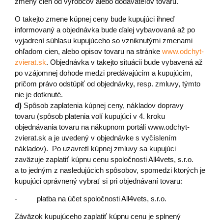
zmeny cien od výrobcov alebo dodávateľov tovaru.
O takejto zmene kúpnej ceny bude kupujúci ihneď
informovaný a objednávka bude ďalej vybavovaná až po
vyjadrení súhlasu kupujúceho so vzniknutými zmenami –
ohľadom cien, alebo opisov tovaru na stránke
www.odchyt-
zvierat.sk
. Objednávka v takejto situácii bude vybavená až
po vzájomnej dohode medzi predávajúcim a kupujúcim,
pričom právo odstúpiť od objednávky, resp. zmluvy, týmto
nie je dotknuté.
d)
Spôsob zaplatenia kúpnej ceny, nákladov dopravy
tovaru (spôsob platenia volí kupujúci v 4. kroku
objednávania tovaru na nákupnom portáli www.odchyt-
zvierat.sk a je uvedený v objednávke s vyčíslením
nákladov). Po uzavretí kúpnej zmluvy sa kupujúci
zaväzuje zaplatiť kúpnu cenu spoločnosti All4vets, s.r.o.
a to jedným z nasledujúcich spôsobov, spomedzi ktorých je
kupujúci oprávnený vybrať si pri objednávaní tovaru:
- platba na účet spoločnosti All4vets, s.r.o.
Záväzok kupujúceho zaplatiť kúpnu cenu je splnený