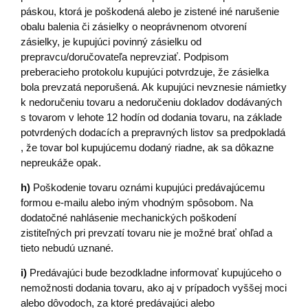
páskou, ktorá je poškodená alebo je zistené iné narušenie
obalu balenia či zásielky o neoprávnenom otvorení
zásielky, je kupujúci povinný zásielku od
prepravcu/doručovateľa neprevziať. Podpisom
preberacieho protokolu kupujúci potvrdzuje, že zásielka
bola prevzatá neporušená. Ak kupujúci nevznesie námietky
k nedoručeniu tovaru a nedoručeniu dokladov dodávaných
s tovarom v lehote 12 hodín od dodania tovaru, na základe
potvrdených dodacích a prepravných listov sa predpokladá
, že tovar bol kupujúcemu dodaný riadne, ak sa dôkazne
nepreukáže opak.
h)
Poškodenie tovaru oznámi kupujúci predávajúcemu
formou e-mailu alebo iným vhodným spôsobom. Na
dodatočné nahlásenie mechanických poškodení
zistiteľných pri prevzatí tovaru nie je možné brať ohľad a
tieto nebudú uznané.
i)
Predávajúci bude bezodkladne informovať kupujúceho o
nemožnosti dodania tovaru, ako aj v prípadoch vyššej moci
alebo dôvodoch, za ktoré predávajúci alebo