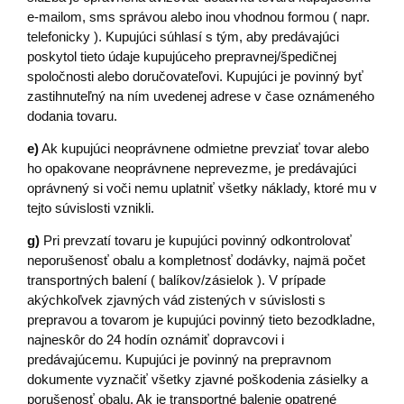
e-mailom, sms správou alebo inou vhodnou formou ( napr.
telefonicky ). Kupujúci súhlasí s tým, aby predávajúci
poskytol tieto údaje kupujúceho prepravnej/špedičnej
spoločnosti alebo doručovateľovi. Kupujúci je povinný byť
zastihnuteľný na ním uvedenej adrese v čase oznámeného
dodania tovaru.
e)
Ak kupujúci neoprávnene odmietne prevziať tovar alebo
ho opakovane neoprávnene neprevezme, je predávajúci
oprávnený si voči nemu uplatniť všetky náklady, ktoré mu v
tejto súvislosti vznikli.
g)
Pri prevzatí tovaru je kupujúci povinný odkontrolovať
neporušenosť obalu a kompletnosť dodávky, najmä počet
transportných balení ( balíkov/zásielok ). V prípade
akýchkoľvek zjavných vád zistených v súvislosti s
prepravou a tovarom je kupujúci povinný tieto bezodkladne,
najneskôr do 24 hodín oznámiť dopravcovi i
predávajúcemu. Kupujúci je povinný na prepravnom
dokumente vyznačiť všetky zjavné poškodenia zásielky a
porušenosť obalu. Ak je transportné balenie opatrené