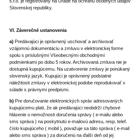
s.r.o. je registrovaný na Úrade na ochranu osobných údajov
Slovenskej republiky.
VI. Záverečné ustanovenia
a)
Predávajúci je oprávnený uschovať a archivovať
vzájomnú dokumentáciu a zmluvu v elektronickej forme
spolu s príslušnými Všeobecnými obchodnými
podmienkami po dobu 5 rokov. Archivovaná zmluva nie je
dostupná kupujúcemu. Na uzatvorenie zmluvy je ponúkaný
slovenský jazyk. Kupujúci je oprávnený podstatné
náležitosti zmluvy v elektronickej podobe reprodukovať v
súlade s právnymi predpismi.
b)
Pre doručovanie elektronických správ adresovaných
kupujúcemu platí, že ak predávajúci neobdrží chybové
hlásenie o nemožnosti doručenia správy ( e-mailu alebo
sms správa ) na poskytnutú e-mailovú adresu, resp. telef.
číslo kupujúceho ( mobil ), považuje sa táto správa ( e-mail
alebo sms správa ) za doručenú na ďalší deň od jej