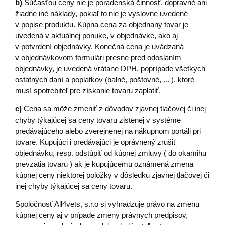
b)
Súčasťou ceny nie je poradenská činnosť, dopravné ani
žiadne iné náklady, pokiaľ to nie je výslovne uvedené
v popise produktu. Kúpna cena za objednaný tovar je
uvedená v aktuálnej ponuke, v objednávke, ako aj
v potvrdení objednávky. Konečná cena je uvádzaná
v objednávkovom formulári presne pred odoslaním
objednávky, je uvedená vrátane DPH, poprípade všetkých
ostatných daní a poplatkov (balné, poštovné, ... ), ktoré
musí spotrebiteľ pre získanie tovaru zaplatiť.
c)
Cena sa môže zmeniť z dôvodov zjavnej tlačovej či inej
chyby týkajúcej sa ceny tovaru zistenej v systéme
predávajúceho alebo zverejnenej na nákupnom portáli pri
tovare. Kupujúci i predávajúci je oprávnený zrušiť
objednávku, resp. odstúpiť od kúpnej zmluvy ( do okamihu
prevzatia tovaru ) ak je kupujúcemu oznámená zmena
kúpnej ceny niektorej položky v dôsledku zjavnej tlačovej či
inej chyby týkajúcej sa ceny tovaru.
Spoločnosť All4vets, s.r.o si vyhradzuje právo na zmenu
kúpnej ceny aj v prípade zmeny právnych predpisov,