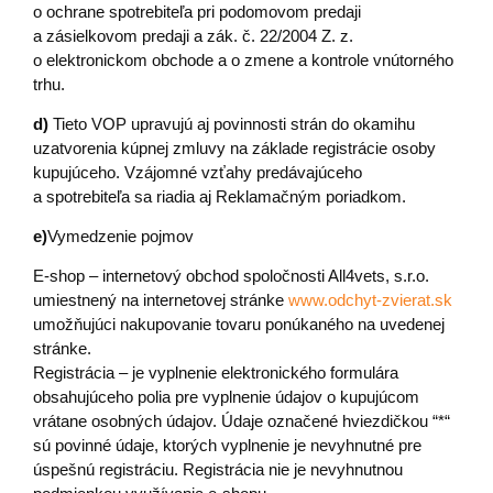
o ochrane spotrebiteľa pri podomovom predaji
a zásielkovom predaji a zák. č. 22/2004 Z. z.
o elektronickom obchode a o zmene a kontrole vnútorného
trhu.
d)
Tieto VOP upravujú aj povinnosti strán do okamihu
uzatvorenia kúpnej zmluvy na základe registrácie osoby
kupujúceho. Vzájomné vzťahy predávajúceho
a spotrebiteľa sa riadia aj Reklamačným poriadkom.
e)
Vymedzenie pojmov
E-shop – internetový obchod spoločnosti All4vets, s.r.o.
umiestnený na internetovej stránke
www.odchyt-zvierat.sk
umožňujúci nakupovanie tovaru ponúkaného na uvedenej
stránke.
Registrácia – je vyplnenie elektronického formulára
obsahujúceho polia pre vyplnenie údajov o kupujúcom
vrátane osobných údajov. Údaje označené hviezdičkou “*“
sú povinné údaje, ktorých vyplnenie je nevyhnutné pre
úspešnú registráciu. Registrácia nie je nevyhnutnou