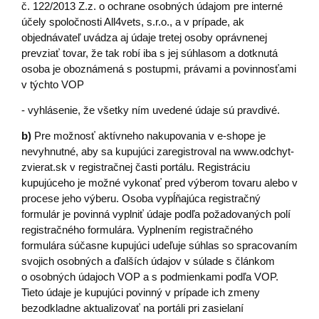
č. 122/2013 Z.z. o ochrane osobných údajom pre interné
účely spoločnosti All4vets, s.r.o., a v prípade, ak
objednávateľ uvádza aj údaje tretej osoby oprávnenej
prevziať tovar, že tak robí iba s jej súhlasom a dotknutá
osoba je oboznámená s postupmi, právami a povinnosťami
v týchto VOP
- vyhlásenie, že všetky ním uvedené údaje sú pravdivé.
b)
Pre možnosť aktívneho nakupovania v e-shope je
nevyhnutné, aby sa kupujúci zaregistroval na www.odchyt-
zvierat.sk v registračnej časti portálu. Registráciu
kupujúceho je možné vykonať pred výberom tovaru alebo v
procese jeho výberu. Osoba vypĺňajúca registračný
formulár je povinná vyplniť údaje podľa požadovaných polí
registračného formulára. Vyplnením registračného
formulára súčasne kupujúci udeľuje súhlas so spracovaním
svojich osobných a ďalších údajov v súlade s článkom
o osobných údajoch VOP a s podmienkami podľa VOP.
Tieto údaje je kupujúci povinný v prípade ich zmeny
bezodkladne aktualizovať na portáli pri zasielaní