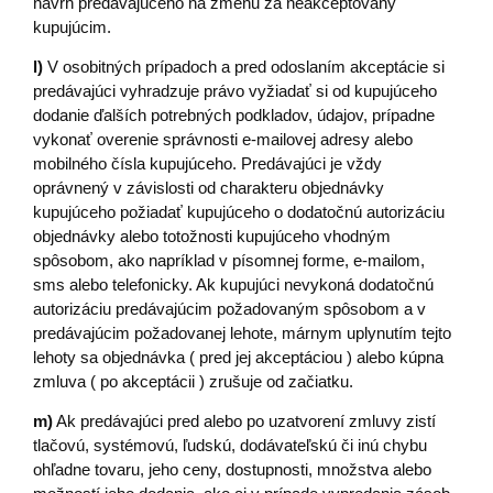
návrh predávajúceho na zmenu za neakceptovaný
kupujúcim.
l)
V osobitných prípadoch a pred odoslaním akceptácie si
predávajúci vyhradzuje právo vyžiadať si od kupujúceho
dodanie ďalších potrebných podkladov, údajov, prípadne
vykonať overenie správnosti e-mailovej adresy alebo
mobilného čísla kupujúceho. Predávajúci je vždy
oprávnený v závislosti od charakteru objednávky
kupujúceho požiadať kupujúceho o dodatočnú autorizáciu
objednávky alebo totožnosti kupujúceho vhodným
spôsobom, ako napríklad v písomnej forme, e-mailom,
sms alebo telefonicky. Ak kupujúci nevykoná dodatočnú
autorizáciu predávajúcim požadovaným spôsobom a v
predávajúcim požadovanej lehote, márnym uplynutím tejto
lehoty sa objednávka ( pred jej akceptáciou ) alebo kúpna
zmluva ( po akceptácii ) zrušuje od začiatku.
m)
Ak predávajúci pred alebo po uzatvorení zmluvy zistí
tlačovú, systémovú, ľudskú, dodávateľskú či inú chybu
ohľadne tovaru, jeho ceny, dostupnosti, množstva alebo