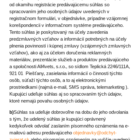
od okamihu registrácie predávajúcemu súhlas so
spracovaním jeho osobných údajov uvedených v
registračnom formulári, v objednávke, prípadne vzájomnej
korešpondencii v informačnom systéme predávajúceho.
Tento súhlas je poskytovaný na účely zavedenia
predzmluvných vzťahov a informácií potrebných na účely
plnenia povinností i kúpnej zmluvy (vzájomných zmluvných
vzťahov), ako aj za účelom doručenia reklamných
materiálov, prezentácie služieb a produktov predávajúceho
a spoločnosti All4vets, s.r.o., so sídlom Teplická 2246/111A,
921 01 Piešťany, zasielania informácií o činnosti týchto
osôb, súťaží týchto osôb, a to aj elektronickými
prostriedkami (najmä e-mail, SMS správa, telemarketing ).
Kupujúci udeľuje súhlas aj so spracovaním tých údajov,
ktoré nemajú povahu osobných údajov.
b)
Súhlas sa udeľuje dobrovoľne na dobu do jeho odvolania
s tým, že udelený súhlas je kupujúci oprávnený
kedykoľvek odvolať zaslaním písomného oznámenia na e-
mailovú adresu predávajúceho
objednavky@odchyt-
zvierat.sk
alebo písomným oznámením na vyššie uvedenú