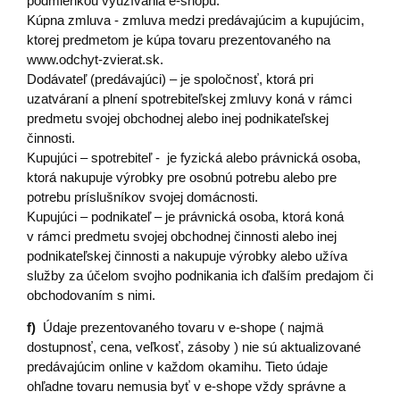
podmienkou využívania e-shopu.
Kúpna zmluva - zmluva medzi predávajúcim a kupujúcim,
ktorej predmetom je kúpa tovaru prezentovaného na
www.odchyt-zvierat.sk.
Dodávateľ (predávajúci) – je spoločnosť, ktorá pri
uzatváraní a plnení spotrebiteľskej zmluvy koná v rámci
predmetu svojej obchodnej alebo inej podnikateľskej
činnosti.
Kupujúci – spotrebiteľ - je fyzická alebo právnická osoba,
ktorá nakupuje výrobky pre osobnú potrebu alebo pre
potrebu príslušníkov svojej domácnosti.
Kupujúci – podnikateľ – je právnická osoba, ktorá koná
v rámci predmetu svojej obchodnej činnosti alebo inej
podnikateľskej činnosti a nakupuje výrobky alebo užíva
služby za účelom svojho podnikania ich ďalším predajom či
obchodovaním s nimi.
f)
Údaje prezentovaného tovaru v e-shope ( najmä
dostupnosť, cena, veľkosť, zásoby ) nie sú aktualizované
predávajúcim online v každom okamihu. Tieto údaje
ohľadne tovaru nemusia byť v e-shope vždy správne a