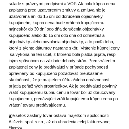
súlade s právnymi predpismi a VOP. Ak bola kúpna cena
zaplatená pred uzatvorením zmluvy a zmluva nie je
uzatvorená ani do 15 dní od doručenia objednávky
kupujúceho, kúpna cena bude vrátená kupujúcemu
najneskôr do 30 dní odo dňa doručenia objednávky
kupujúceho alebo do 15 dní odo dňa od odmietnutia
objednávky alebo odvolania objednávky, a to podľa toho,
ktorý z týchto dátumov nastane skôr. Vrátenie kúpnej ceny
sa vykoná na ten účet, z ktorého bola platba prijatá, resp.
iným spôsobom na základe dohody strán. Pred vrátením
zaplatenej ceny je predávajúci v prípade pochybností
oprávnený od kupujúceho požadovať preukázanie
skutočnosti, že je majiteľom účtu a/alebo oprávnenosti
prijatia peňažných prostriedkov. Ak je predávajúci povinný
vrátiť kupujúcemu kúpnu cenu a tovar bol už doručovaný
kupujúcemu, predávajúci vráti kupujúcemu kúpnu cenu po
vrátení tovaru predávajúcemu.
g)
Všetok zaslaný tovar ostáva majetkom spoločnosti
All4vets spol. s r.o., až do uhradenia celej fakturovanej
čiastky.