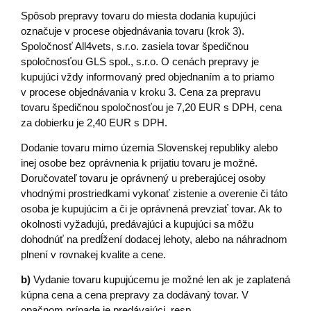
Spôsob prepravy tovaru do miesta dodania kupujúci
označuje v procese objednávania tovaru (krok 3).
Spoločnosť All4vets, s.r.o. zasiela tovar špedičnou
spoločnosťou GLS spol., s.r.o. O cenách prepravy je
kupujúci vždy informovaný pred objednaním a to priamo
v procese objednávania v kroku 3. Cena za prepravu
tovaru špedičnou spoločnosťou je 7,20 EUR s DPH, cena
za dobierku je 2,40 EUR s DPH.
Dodanie tovaru mimo územia Slovenskej republiky alebo
inej osobe bez oprávnenia k prijatiu tovaru je možné.
Doručovateľ tovaru je oprávnený u preberajúcej osoby
vhodnými prostriedkami vykonať zistenie a overenie či táto
osoba je kupujúcim a či je oprávnená prevziať tovar. Ak to
okolnosti vyžadujú, predávajúci a kupujúci sa môžu
dohodnúť na predĺžení dodacej lehoty, alebo na náhradnom
plnení v rovnakej kvalite a cene.
b)
Vydanie tovaru kupujúcemu je možné len ak je zaplatená
kúpna cena a cena prepravy za dodávaný tovar. V
opačnom prípade je predávajúci, resp.