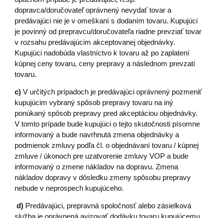
dopravca/doručovateľ oprávnený nevydať tovar a
predávajúci nie je v omeškaní s dodaním tovaru. Kupujúci
je povinný od prepravcu/doručovateľa riadne prevziať tovar
v rozsahu predávajúcim akceptovanej objednávky.
Kupujúci nadobúda vlastníctvo k tovaru až po zaplatení
kúpnej ceny tovaru, ceny prepravy a následnom prevzatí
tovaru.
c)
V určitých prípadoch je predávajúci oprávnený pozmeniť
kupujúcim vybraný spôsob prepravy tovaru na iný
ponúkaný spôsob prepravy pred akceptáciou objednávky.
V tomto prípade bude kupujúci o tejto skutočnosti písomne
informovaný a bude navrhnutá zmena objednávky a
podmienok zmluvy podľa čl. o objednávaní tovaru / kúpnej
zmluve / úkonoch pre uzatvorenie zmluvy
VOP a bude
informovaný o zmene nákladov na dopravu. Zmena
nákladov dopravy v dôsledku zmeny spôsobu prepravy
nebude v neprospech kupujúceho.
d)
Predávajúci, prepravná spoločnosť alebo zásielková
služba je oprávnená avizovať dodávku tovaru kupujúcemu