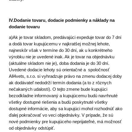
IV.
Dodanie tovaru, dodacie podmienky a náklady na
dodanie tovaru
a)Ak je tovar skladom, predávajúci expeduje tovar do 7 dní
a dodá tovar kupujúcemu v najkratšej možnej lehote,
najneskôr však v termíne do 30 dní, ak u konkrétneho
výrobku nie je uvedené inak. Ak je tovar na objednávku
(aktuálne skladom nie je), doba dodania je do 30 dní.
Uvedené dodacie lehoty sú orientačné a spoločnosť
All4vets, s.r.o. si vyhradzuje právo na zmenu dodacej doby
ak dodávateľ nedodrží termín dodania (a to z rôznych
nečakaných udalostí). O tejto zmene bude kupujúci
bezodkladne informovaný a kupujúcemu budú navrhnuté
všetky dostupné riešenia a budú poskytnuté všetky
dostupné informácie, aby sa kupujúci mohol rozhodnúť ako
ďalej pokračovať vo veci objednávky. V prípade, že sú
nové podmienky pre kupujúceho neprijateľné, má možnosť
od objednávky odstúpiť.