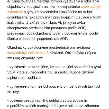
a)
Kúpa tovaru sa realizuje formou vystavenia a odoslania
objednávky kupujúcim na internetovej stránke
www.odchyt-
zvierat.sk
s tým, že objednávka kupujúceho musí byť
odsúhlasená (akceptovaná ) predávajúcim v súlade s VOP,
inak zmluvný vzťah nevznikne. Ak je objednávka
akceptovaná predávajúcim postupom podľa VOP,
predávajúci dodá objednaný tovar v dodacej lehote podľa
článku o dodacích podmienkach VOP.
Objednávky uskutočnené prostredníctvom e-shopu
www.odchyt-zvierat.sk
sú záväzné. Objednávka (kúpna
zmluva) obsahuje tiež:
- vyhlásenie potvrdzujúce, že sa kupujúci oboznámil s tými
VOP, ktoré sú neoddeliteľnou súčasťou Kúpnej zmluvy
a plne s nimi súhlasí,
- vyhlásenie o tom, že bol poučený o možnosti odstúpiť od
zmluvy,
- udelenie bezvýhradného súhlasu so spracovaním
a použitím svojich osobných údajov v súlade so zákonom